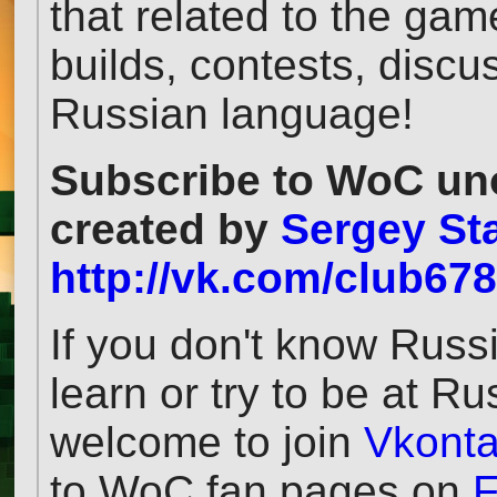
that related to the ga
builds, contests, discu
Russian language!
Subscribe to WoC uno
created by
Sergey Sta
http://vk.com/club67
If you don't know Russ
learn or try to be at 
welcome to join
Vkonta
to WoC fan pages on
F